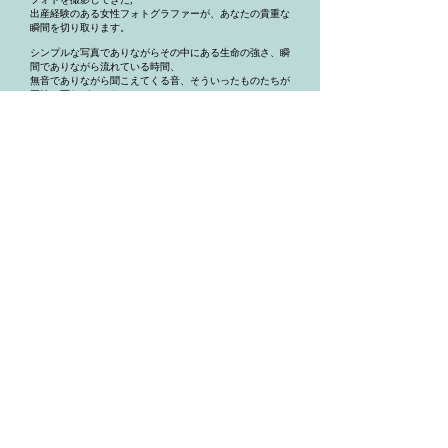
出産経験のある女性フォトグラファーが、あなたの貴重な
瞬間を切り取ります。
シンプルな写真でありながらその中にある生命の強さ、瞬
間でありながら流れている時間、
無音でありながら聞こえてくる音、そういったものたちが
同時に写ればいいな、
と思って
撮影しております。
​皆様の記録と記憶に永遠に残る瞬間を、写すことができれ
ば幸いです。
​Photographer
​photo by Kyoko.Harada